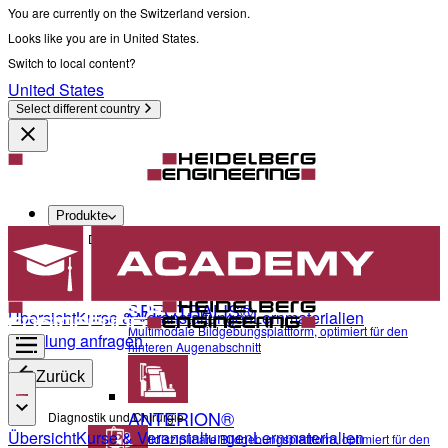
You are currently on the Switzerland version.
Looks like you are in United States.
Switch to local content?
United States
Select different country
Produkte
Diagnostik und Chirurgie
SPECTRALIS®
Übersicht
Kurse & Veranstaltungen
Lernmaterialien
Multimodale Bildgebungsplattform, optimiert für den
Schulung anfragen
hinteren Augenabschnitt
Zurück
ANTERION®
Diagnostik und Chirurgie
Übersicht
Kurse & Veranstaltungen
Lernmaterialien
Multidisziplinäre Bildgebungsplattform, optimiert für den