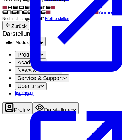
Anmelden
Noch nicht angemeldet?
Profil erstellen
Zurück
Darstellung
Heller Modus
Produkte
Academy
News & Events
Service & Support
Über uns
Karriere
Kontakt
Profil
Darstellung