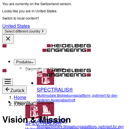
You are currently on the Switzerland version.
Looks like you are in United States.
Switch to local content?
United States
Select different country
Produkte
Diagnostik und Chirurgie
SPECTRALIS®
Zurück
Multimodale Bildgebungsplattform, optimiert für den
Home
hinteren Augenabschnitt
Diagnostik und Chirurgie
|
Über uns
Vision & Mission
ANTERION®
SPECTRALIS®
Multidisziplinäre Bildgebungsplattform, optimiert für den
Multimodale Bildgebungsplattform, optimiert für den hinteren