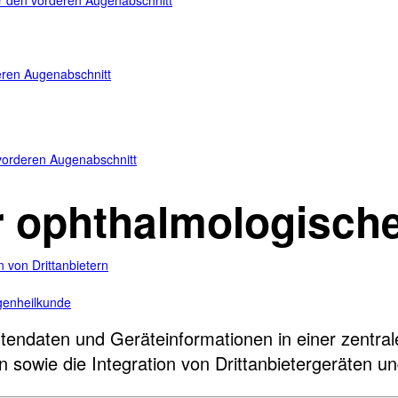
für den vorderen Augenabschnitt
teren Augenabschnitt
n vorderen Augenabschnitt
ür ophthalmologische
 von Drittanbietern
ugenheilkunde
tendaten und Geräteinformationen in einer zentralen
n sowie die Integration von Drittanbietergeräten