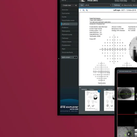
sletter
an!
Symposien
ote und Veranstaltungsaktualisierungen.
ien
port-Team