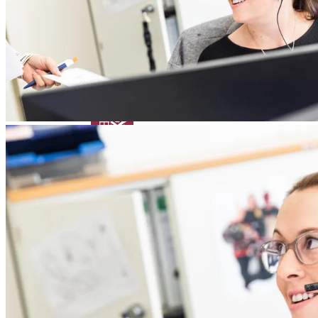
Patient:innen
Academy Kontakt
Anatomie des Auges
News & Events
Fehlsichtigkeiten
Augenerkrankungen
Glossar
News
Das Neueste von Heidelberg Engineering
Um keine Neuigkeiten zu verpassen, melden Sie sich für unseren
Newsletter
an!
Academy Kontakt
Veranstaltungen
Zurück
Bevorstehende Ausstellungen, Konferenzen und
Symposien
Virtual Booth
Cant make it? Check out our Virtual Booth
News
Das Neueste von Heidelberg Engineering
Newsletter
Erhalten Sie direkt Produktinformationen, Bildungsangebote und
Veranstaltungsaktualisierungen.
Veranstaltungen
Bevorstehende Ausstellungen, Konferenzen und Symposien
Service & Support
Virtual Booth