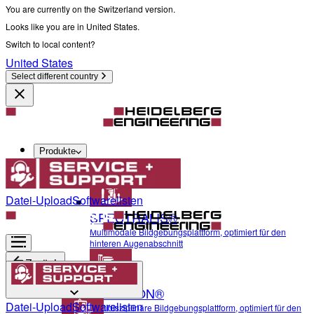
You are currently on the Switzerland version.
Looks like you are in United States.
Switch to local content?
United States
Select different country
Produkte
Diagnostik und Chirurgie
Datei-Upload
Softwarelisten
SPECTRALIS®
Multimodale Bildgebungsplattform, optimiert für den
hinteren Augenabschnitt
Zurück
ANTERION®
Diagnostik und Chirurgie
Datei-Upload
Softwarelisten
Multidisziplinäre Bildgebungsplattform, optimiert für den