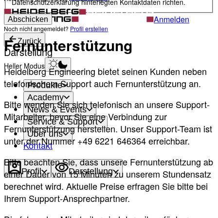
Datenschutzerklärung hinterlegten Kontaktdaten richten.
Anmelden
Abschicken
Noch nicht angemeldet?
Profil erstellen
Fernunterstützung
Zurück
Darstellung
Heller Modus
Heidelberg Engineering bietet seinen Kunden neben
telefonischem Support auch Fernunterstützung an.
Produkte
Academy
Bitte wenden Sie sich telefonisch an unsere Support-
News & Events
Mitarbeiter, bevor Sie eine Verbindung zur
Service & Support
Fernunterstützung herstellen. Unser Support-Team ist
Über uns
unter der Nummer +49 6221 646364 erreichbar.
Kontakt
Bitte beachten Sie, dass unsere Fernunterstützung ab
Profil
Darstellung
einer Dauer von 15 Minuten zu unserem Stundensatz
berechnet wird. Aktuelle Preise erfragen Sie bitte bei
Ihrem Support-Ansprechpartner.