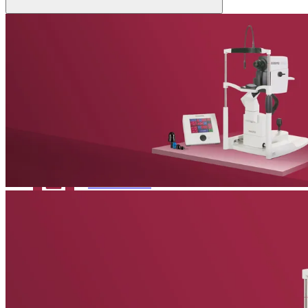
Patient:innen
Academy Kontakt
Anatomie des Auges
News & Events
Fehlsichtigkeiten
Augenerkrankungen
Glossar
News
Das Neueste von Heidelberg Engineering
Um keine Neuigkeiten zu verpassen, melden Sie sich für unseren
Newsletter
an!
Academy Kontakt
Veranstaltungen
Zurück
Bevorstehende Ausstellungen, Konferenzen und
Symposien
Virtual Booth
Cant make it? Check out our Virtual Booth
News
Das Neueste von Heidelberg Engineering
Newsletter
Erhalten Sie direkt Produktinformationen, Bildungsangebote und
Veranstaltungsaktualisierungen.
Veranstaltungen
Bevorstehende Ausstellungen, Konferenzen und Symposien
Service & Support
Virtual Booth