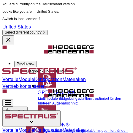
You are currently on the Deutschland version.
Looks like you are in United States.
Switch to local content?
United States
Select different country
Produkte
Diagnostik und Chirurgie
Vorteile
Module
Konfiguration
Materialien
Vertrieb kontaktieren
SPECTRALIS®
Multimodale Bildgebungsplattform, optimiert für den
hinteren Augenabschnitt
Zurück
ANTERION®
Diagnostik und Chirurgie
Vorteile
Module
Konfiguration
Materialien
Multidisziplinäre Bildgebungsplattform, optimiert für den