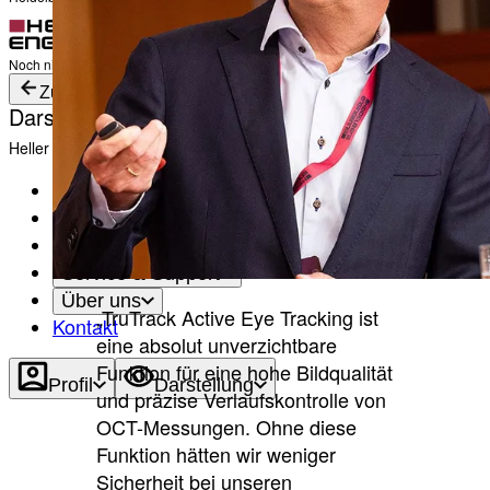
Anmelden
Noch nicht angemeldet?
Profil erstellen
Zurück
Darstellung
Heller Modus
Produkte
Academy
News & Events
Service & Support
Über uns
„TruTrack Active Eye Tracking ist
Kontakt
eine absolut unverzichtbare
Funktion für eine hohe Bildqualität
Profil
Darstellung
und präzise Verlaufskontrolle von
OCT-Messungen. Ohne diese
Funktion hätten wir weniger
Sicherheit bei unseren