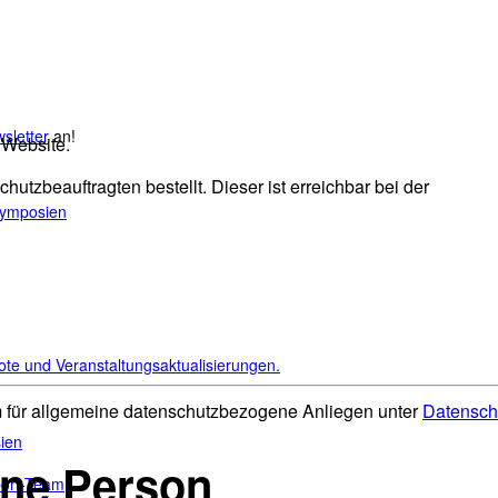
sletter
an!
 Website.
tzbeauftragten bestellt. Dieser ist erreichbar bei der
Symposien
ote und Veranstaltungsaktualisierungen.
m für allgemeine datenschutzbezogene Anliegen unter
Datensch
ien
fene Person
port-Team