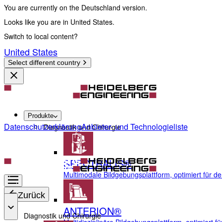
You are currently on the Deutschland version.
Looks like you are in United States.
Switch to local content?
United States
Select different country
Produkte
Datenschutzerklärung
Anbieter- und Technologieliste
Diagnostik und Chirurgie
SPECTRALIS®
Multimodale Bildgebungsplattform, optimiert für d
Zurück
ANTERION®
Diagnostik und Chirurgie