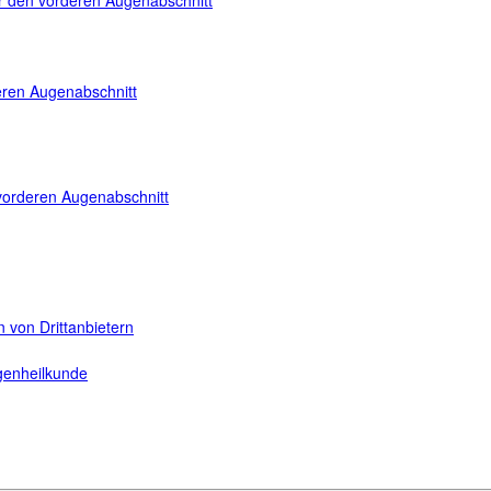
für den vorderen Augenabschnitt
teren Augenabschnitt
n vorderen Augenabschnitt
 von Drittanbietern
ugenheilkunde