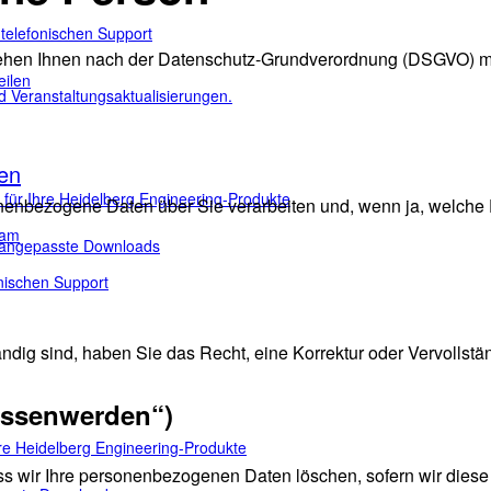
 telefonischen Support
tehen Ihnen nach der Datenschutz-Grundverordnung (DSGVO) m
eilen
d Veranstaltungsaktualisierungen.
en
ür Ihre Heidelberg Engineering-Produkte
onenbezogene Daten über Sie verarbeiten und, wenn ja, welch
eam
e angepasste Downloads
onischen Support
ig sind, haben Sie das Recht, eine Korrektur oder Vervollstä
essenwerden“)
e Heidelberg Engineering-Produkte
wir Ihre personenbezogenen Daten löschen, sofern wir diese ni