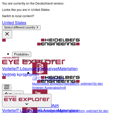
You are currently on the Deutschland version.
Looks like you are in United States.
Switch to local content?
United States
Select different country
Produkte
Diagnostik und Chirurgie
Vorteile
IT-Lösungen
KI-Analyse
Materialien
Vertrieb kontaktieren
SPECTRALIS®
Multimodale Bildgebungsplattform, optimiert für den
hinteren Augenabschnitt
Zurück
ANTERION®
Diagnostik und Chirurgie
Vorteile
IT-Lösungen
KI-Analyse
Materialien
Multidisziplinäre Bildgebungsplattform, optimiert für den