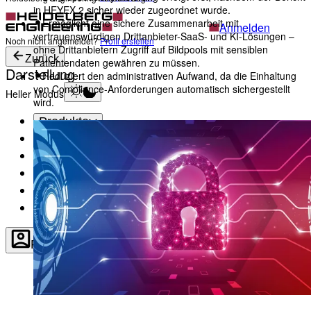
in HEYEX 2 sicher wieder zugeordnet wurde.
Ermöglicht eine sichere Zusammenarbeit mit
Anmelden
vertrauenswürdigen Drittanbieter-SaaS- und KI-Lösungen –
Noch nicht angemeldet?
Profil erstellen
ohne Drittanbietern Zugriff auf Bildpools mit sensiblen
Zurück
Patientendaten gewähren zu müssen.
Darstellung
Reduziert den administrativen Aufwand, da die Einhaltung
von Compliance-Anforderungen automatisch sichergestellt
Heller Modus
wird.
Produkte
Academy
News & Events
Service & Support
Über uns
Kontakt
Profil
Darstellung