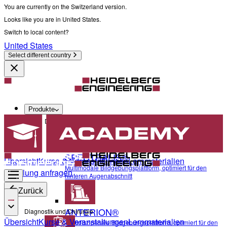
You are currently on the Switzerland version.
Looks like you are in United States.
Switch to local content?
United States
Select different country
Produkte
Diagnostik und Chirurgie
SPECTRALIS®
Übersicht
Kurse & Veranstaltungen
Lernmaterialien
Multimodale Bildgebungsplattform, optimiert für den
Schulung anfragen
hinteren Augenabschnitt
Zurück
ANTERION®
Diagnostik und Chirurgie
Übersicht
Kurse & Veranstaltungen
Lernmaterialien
Multidisziplinäre Bildgebungsplattform, optimiert für den