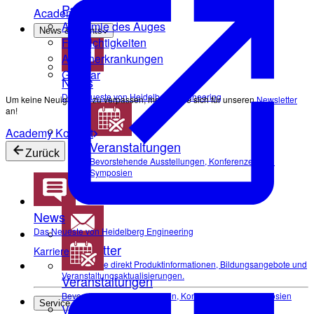
Patient:innen
Academy Kontakt
Anatomie des Auges
News & Events
Fehlsichtigkeiten
Augenerkrankungen
Glossar
News
Das Neueste von Heidelberg Engineering
Um keine Neuigkeiten zu verpassen, melden Sie sich für unseren
Newsletter
an!
Academy Kontakt
Veranstaltungen
Zurück
Bevorstehende Ausstellungen, Konferenzen und
Symposien
Virtual Booth
Cant make it? Check out our Virtual Booth
News
Das Neueste von Heidelberg Engineering
Newsletter
Karriere
Erhalten Sie direkt Produktinformationen, Bildungsangebote und
Veranstaltungsaktualisierungen.
Veranstaltungen
Bevorstehende Ausstellungen, Konferenzen und Symposien
Service & Support
Virtual Booth