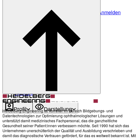
Anmelden
Noch nicht angemeldet?
Profil erstellen
Zurück
Darstellung
Heller Modus
Produkte
Academy
News & Events
Service & Support
Über uns
Kontakt
Profil
Darstellung
Heidelberg Engineering ist Vorreiter im Bereich Bildgebungs- und
Datentechnologien zur Optimierung ophthalmologischer Lösungen und
unterstützt damit medizinisches Fachpersonal, das die ganzheitliche
Gesundheit seiner Patient:innen verbessern möchte. Seit 1990 hat sich das
Unternehmen unerschütterlich der Qualität und Ausbildung verschrieben und
damit das diagnostische Vertrauen gefördert, für das es weltweit bekannt ist. Mit