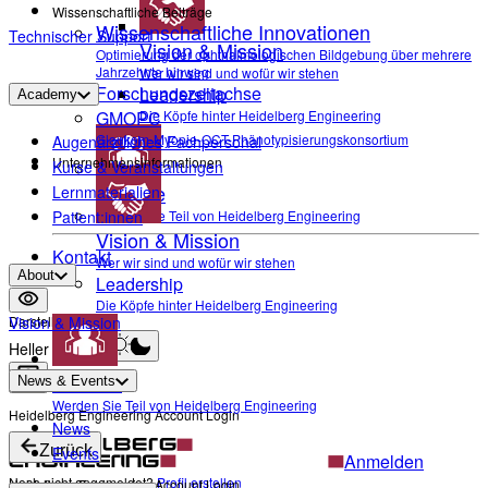
Wissenschaftliche Beiträge
Wissenschaftliche Innovationen
Technischer Support
Vision & Mission
Optimierung der ophthalmologischen Bildgebung über mehrere
Jahrzehnte hinweg
Wer wir sind und wofür wir stehen
Forschungszeitachse
Leadership
Academy
GMOPC
Die Köpfe hinter Heidelberg Engineering
Glaukom-Myopie-OCT-Phänotypisierungskonsortium
Augenärztliches Fachpersonal
Unternehmensinformationen
Kurse & Veranstaltungen
Karriere
Lernmaterialien
Werden Sie Teil von Heidelberg Engineering
Patient:innen
Vision & Mission
Kontakt
Wer wir sind und wofür wir stehen
About
Leadership
Die Köpfe hinter Heidelberg Engineering
Vision & Mission
Darstellung
Heller Modus
Karriere
News & Events
Werden Sie Teil von Heidelberg Engineering
Heidelberg Engineering Account Login
News
Zurück
Events
Anmelden
Noch nicht angemeldet?
Profil erstellen
Heidelberg Engineering Account Login