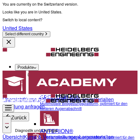
You are currently on the Switzerland version.
Looks like you are in United States.
Switch to local content?
United States
Select different country
Produkte
Diagnostik und Chirurgie
SPECTRALIS®
Übersicht
Kurse & Veranstaltungen
Lernmaterialien
Multimodale Bildgebungsplattform, optimiert für den
Schulung anfragen
hinteren Augenabschnitt
Zurück
ANTERION®
Diagnostik und Chirurgie
Übersicht
Kurse & Veranstaltungen
Lernmaterialien
Multidisziplinäre Bildgebungsplattform, optimiert für den