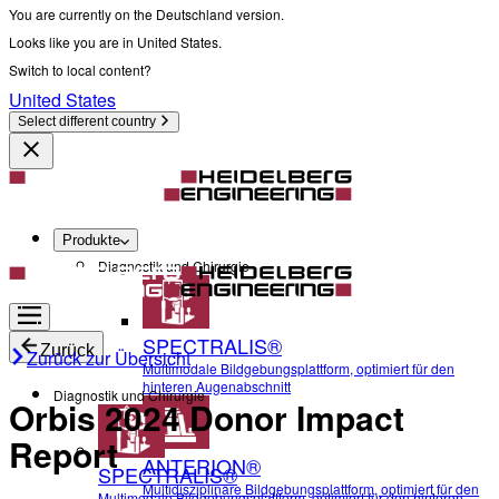
You are currently on the Deutschland version.
Looks like you are in United States.
Switch to local content?
United States
Select different country
Produkte
Diagnostik und Chirurgie
SPECTRALIS®
Zurück
Zurück zur Übersicht
Multimodale Bildgebungsplattform, optimiert für den
hinteren Augenabschnitt
Diagnostik und Chirurgie
Orbis 2024 Donor Impact
Report
ANTERION®
SPECTRALIS®
Multidisziplinäre Bildgebungsplattform, optimiert für den
Multimodale Bildgebungsplattform, optimiert für den hinteren