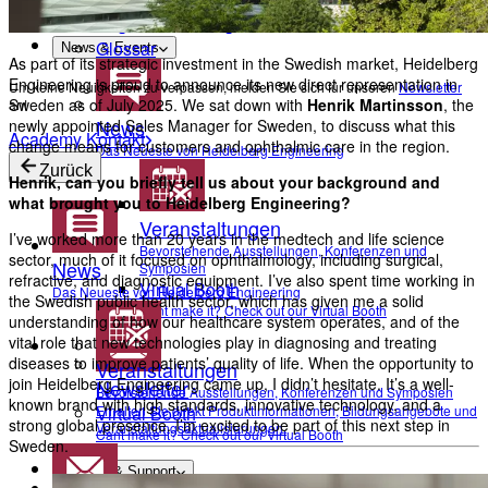
Academy Kontakt
Augenerkrankungen
Glossar
News & Events
As part of its strategic investment in the Swedish market, Heidelberg
Engineering is proud to announce its new direct representation in
Um keine Neuigkeiten zu verpassen, melden Sie sich für unseren
Newsletter
Sweden as of July 2025. We sat down with
Henrik Martinsson
, the
an!
News
newly appointed Sales Manager for Sweden, to discuss what this
Academy Kontakt
change means for customers and ophthalmic care in the region.
Das Neueste von Heidelberg Engineering
Zurück
Henrik, can you briefly tell us about your background and
what brought you to Heidelberg Engineering?
Veranstaltungen
I’ve worked more than 20 years in the medtech and life science
Bevorstehende Ausstellungen, Konferenzen und
sector, much of it focused on ophthalmology, including surgical,
News
Symposien
refractive, and diagnostic equipment. I’ve also spent time working in
Virtual Booth
Das Neueste von Heidelberg Engineering
the Swedish public health sector, which has given me a solid
Cant make it? Check out our Virtual Booth
understanding of how our healthcare system operates, and of the
vital role that new technologies play in diagnosing and treating
diseases to improve patients’ quality of life. When the opportunity to
Veranstaltungen
join Heidelberg Engineering came up, I didn’t hesitate. It’s a well-
Newsletter
Bevorstehende Ausstellungen, Konferenzen und Symposien
known brand with high standards, innovative technology, and a
Erhalten Sie direkt Produktinformationen, Bildungsangebote und
Virtual Booth
strong global presence. I’m excited to be part of this next step in
Veranstaltungsaktualisierungen.
Cant make it? Check out our Virtual Booth
Sweden.
Service & Support