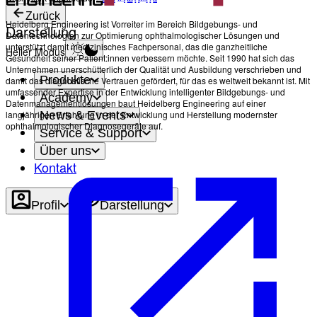
Zurück
Heidelberg Engineering ist Vorreiter im Bereich Bildgebungs- und
Darstellung
Datentechnologien zur Optimierung ophthalmologischer Lösungen und
unterstützt damit medizinisches Fachpersonal, das die ganzheitliche
Heller Modus
Gesundheit seiner Patient:innen verbessern möchte. Seit 1990 hat sich das
Unternehmen unerschütterlich der Qualität und Ausbildung verschrieben und
Produkte
damit das diagnostische Vertrauen gefördert, für das es weltweit bekannt ist. Mit
umfassender Expertise in der Entwicklung intelligenter Bildgebungs- und
Academy
Datenmanagementlösungen baut Heidelberg Engineering auf einer
News & Events
langjährigen Erfahrung in der Entwicklung und Herstellung modernster
ophthalmologischer Diagnosegeräte auf.
Service & Support
Über uns
Kontakt
Profil
Darstellung