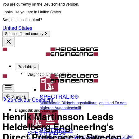
You are currently on the Deutschland version.
Looks like you are in United States.
Switch to local content?
United States
Select different country
Produkte
Diagnostik und Chirurgie
SPECTRALIS®
Zurück
Zurück zur Übersicht
Multimodale Bildgebungsplattform, optimiert für den
hinteren Augenabschnitt
Diagnostik und Chirurgie
Henrik Martinsson Leads
Heidelberg Engineering’s
ANTERION®
SPECTRALIS®
Direct Presence in Sweden
Multidisziplinäre Bildgebungsplattform, optimiert für den
Multimodale Bildgebungsplattform, optimiert für den hinteren