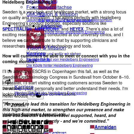
Jahrzehnte hinweg
Heidelberg Engineering?
Forschungszeitachse
Sweden is a very high-end healthcare market, with a strong focus
Vision & Mission
GMOPC
on quality and innovation. That aligns perfectly with Heidelberg
Glaukom-Myopie-OCT-Phänotypisierungskonsortium
Wer wir sind und wofür wir stehen
Engineering’s product portfolio, especially solutions like
Leadership
Unternehmensinformationen
SPECTRALIS®
,
ANTERION®
, and
HEYEX
. There’s also a lot of
Die Köpfe hinter Heidelberg Engineering
exciting research being conducted at our university clinics, and I
believe we can contribute to that by supporting clinicians and
researchers with the right technology and tools.
Vision & Mission
Karriere
Wer wir sind und wofür wir stehen
How will customers be able to meet or connect with you in the
Leadership
Werden Sie Teil von Heidelberg Engineering
coming months?
Die Köpfe hinter Heidelberg Engineering
Kontakt
I’ll be attending ESCRS in Copenhagen this fall, as well as the
Swedish Ophthalmology Congress in Sundsvall from October 8–10.
In parallel, I’ll start visiting existing customers across Sweden to
Karriere
introduce myself personally and better understand their needs. I'm
Darstellung
Werden Sie Teil von Heidelberg Engineering
looking forward to those conversations.
Heller Modus
"I’m proud to lead this transition for Heidelberg Engineering in
Zurück
this high-end market, to strengthen our presence and make
Heidelberg Engineering Account Login
Heidelberg Engineering Account Login
sure our Swedish customers feel supported, heard, and
valued. We’re here - directly - and we’re committed."
Anmelden
Anmelden
Noch nicht angemeldet?
Profil erstellen
Noch nicht angemeldet?
Profil erstellen