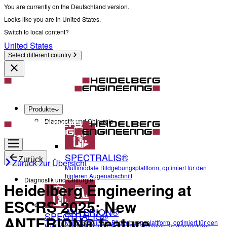
You are currently on the Deutschland version.
Looks like you are in United States.
Switch to local content?
United States
Select different country
Produkte
Diagnostik und Chirurgie
SPECTRALIS®
Zurück
Zurück zur Übersicht
Multimodale Bildgebungsplattform, optimiert für den
hinteren Augenabschnitt
Diagnostik und Chirurgie
Heidelberg Engineering at
ESCRS 2025: New
ANTERION®
SPECTRALIS®
ANTERION® feature
Multidisziplinäre Bildgebungsplattform, optimiert für den
Multimodale Bildgebungsplattform, optimiert für den hinteren