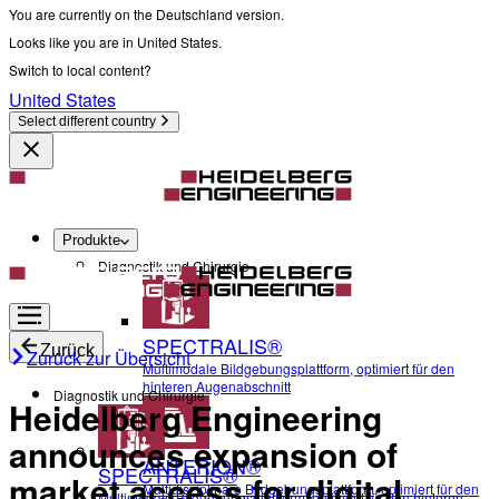
You are currently on the Deutschland version.
Looks like you are in United States.
Switch to local content?
United States
Select different country
Produkte
Diagnostik und Chirurgie
SPECTRALIS®
Zurück
Zurück zur Übersicht
Multimodale Bildgebungsplattform, optimiert für den
hinteren Augenabschnitt
Diagnostik und Chirurgie
Heidelberg Engineering
announces expansion of
ANTERION®
SPECTRALIS®
market access for digital
Multidisziplinäre Bildgebungsplattform, optimiert für den
Multimodale Bildgebungsplattform, optimiert für den hinteren