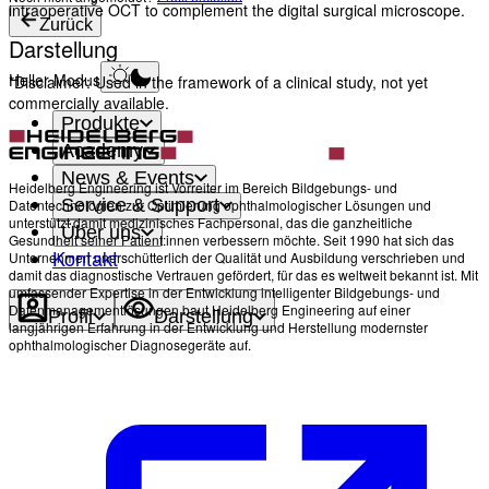
intraoperative OCT to complement the digital surgical microscope.
Zurück
Darstellung
Heller Modus
*Disclaimer: Used in the framework of a clinical study, not yet
commercially available.
Produkte
Academy
News & Events
Heidelberg Engineering ist Vorreiter im Bereich Bildgebungs- und
Service & Support
Datentechnologien zur Optimierung ophthalmologischer Lösungen und
unterstützt damit medizinisches Fachpersonal, das die ganzheitliche
Über uns
Gesundheit seiner Patient:innen verbessern möchte. Seit 1990 hat sich das
Kontakt
Unternehmen unerschütterlich der Qualität und Ausbildung verschrieben und
damit das diagnostische Vertrauen gefördert, für das es weltweit bekannt ist. Mit
umfassender Expertise in der Entwicklung intelligenter Bildgebungs- und
Datenmanagementlösungen baut Heidelberg Engineering auf einer
Profil
Darstellung
langjährigen Erfahrung in der Entwicklung und Herstellung modernster
ophthalmologischer Diagnosegeräte auf.