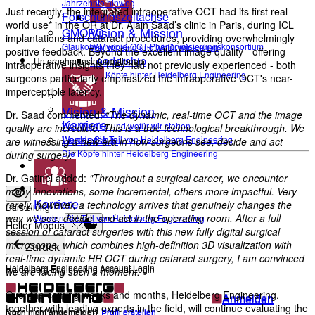
Jahrzehnte hinweg
Just recently, the integrated intraoperative OCT had its first real-
Forschungszeitachse
world use* in the OR at Dr. Alain Saad’s clinic in Paris, during ICL
Vision & Mission
GMOPC
implantations and cataract procedures, providing overwhelmingly
Glaukom-Myopie-OCT-Phänotypisierungskonsortium
Wer wir sind und wofür wir stehen
positive feedback. Beyond the excellent image quality - offering
Leadership
Unternehmensinformationen
intraoperative insights they had not previously experienced - both
Die Köpfe hinter Heidelberg Engineering
surgeons particularly emphasized the intraoperative OCT's near-
imperceptible latency.
Vision & Mission
Dr. Saad commented:
“The dynamic, real-time OCT and the image
Karriere
Wer wir sind und wofür wir stehen
quality are incredible. This is a true technological breakthrough. We
Leadership
Werden Sie Teil von Heidelberg Engineering
are witnessing a new era in how surgeons see, decide and act
Die Köpfe hinter Heidelberg Engineering
during surgery.”
Kontakt
Dr. Gatinel added:
"Throughout a surgical career, we encounter
many innovations, some incremental, others more impactful. Very
Karriere
rarely, however, a technology arrives that genuinely changes the
Darstellung
way we see, decide, and act in the operating room. After a full
Werden Sie Teil von Heidelberg Engineering
Heller Modus
session of cataract surgeries with this new fully digital surgical
microscope, which combines high-definition 3D visualization with
Zurück
real-time dynamic HR OCT during cataract surgery, I am convinced
Heidelberg Engineering Account Login
Heidelberg Engineering Account Login
we are facing such a moment.“
Over the coming weeks and months, Heidelberg Engineering,
Anmelden
Anmelden
together with leading experts in the field, will continue evaluating the
Noch nicht angemeldet?
Profil erstellen
Noch nicht angemeldet?
Profil erstellen