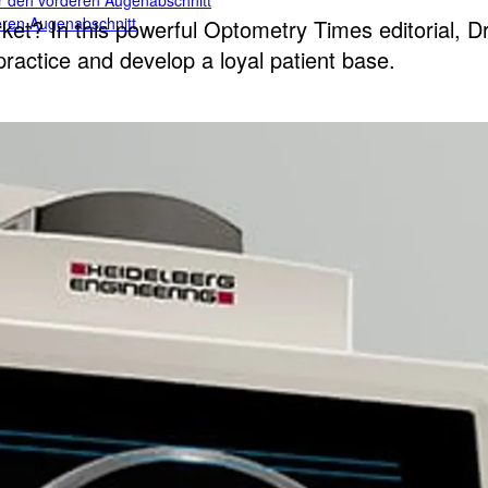
für den vorderen Augenabschnitt
teren Augenabschnitt
et? In this powerful Optometry Times editorial, Dr
practice and develop a loyal patient base.
n vorderen Augenabschnitt
 von Drittanbietern
ugenheilkunde
rittanbietern