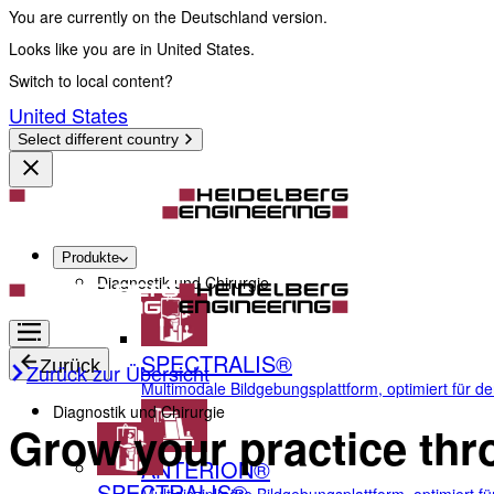
You are currently on the Deutschland version.
Looks like you are in United States.
Switch to local content?
United States
Select different country
Produkte
Diagnostik und Chirurgie
SPECTRALIS®
Zurück
Zurück zur Übersicht
Multimodale Bildgebungsplattform, optimiert für d
Diagnostik und Chirurgie
Grow your practice thr
ANTERION®
SPECTRALIS®