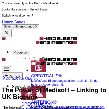
You are currently on the Deutschland version.
Looks like you are in United States.
Switch to local content?
United States
Select different country
Produkte
Diagnostik und Chirurgie
SPECTRALIS®
Zurück
Zurück zur Übersicht
Multimodale Bildgebungsplattform, optimiert für den
hinteren Augenabschnitt
Diagnostik und Chirurgie
The Power of Medisoft – Linking to
UK Biobank
ANTERION®
SPECTRALIS®
Multidisziplinäre Bildgebungsplattform, optimiert für den
The International SPECTRALIS Symposium (ISS) marked its 21st
Multimodale Bildgebungsplattform, optimiert für den hinteren