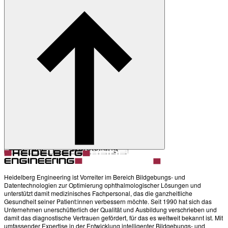
Zurück
Darstellung
Heller Modus
Produkte
Academy
News & Events
Service & Support
Über uns
Kontakt
Profil
Darstellung
Heidelberg Engineering ist Vorreiter im Bereich Bildgebungs- und
Datentechnologien zur Optimierung ophthalmologischer Lösungen und
unterstützt damit medizinisches Fachpersonal, das die ganzheitliche
Gesundheit seiner Patient:innen verbessern möchte. Seit 1990 hat sich das
Unternehmen unerschütterlich der Qualität und Ausbildung verschrieben und
damit das diagnostische Vertrauen gefördert, für das es weltweit bekannt ist. Mit
umfassender Expertise in der Entwicklung intelligenter Bildgebungs- und