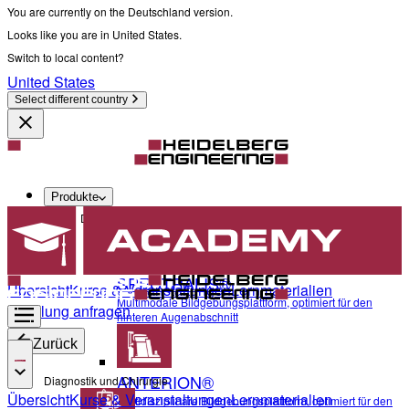
You are currently on the Deutschland version.
Looks like you are in United States.
Switch to local content?
United States
Select different country
Produkte
Diagnostik und Chirurgie
SPECTRALIS®
Übersicht
Kurse & Veranstaltungen
Lernmaterialien
Multimodale Bildgebungsplattform, optimiert für den
Schulung anfragen
hinteren Augenabschnitt
Zurück
ANTERION®
Diagnostik und Chirurgie
Übersicht
Kurse & Veranstaltungen
Lernmaterialien
Multidisziplinäre Bildgebungsplattform, optimiert für den