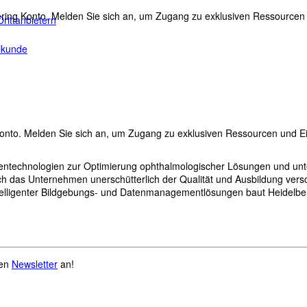
ing Konto. Melden Sie sich an, um Zugang zu exklusiven Ressourcen u
rittanbietern
ilkunde
nto. Melden Sie sich an, um Zugang zu exklusiven Ressourcen und Ein
tentechnologien zur Optimierung ophthalmologischer Lösungen und unte
ch das Unternehmen unerschütterlich der Qualität und Ausbildung versc
intelligenter Bildgebungs- und Datenmanagementlösungen baut Heidelber
ren
Newsletter
an!