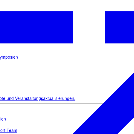
sletter
an!
Symposien
ote und Veranstaltungsaktualisierungen.
ien
port-Team