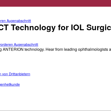
für den vorderen Augenabschnitt
teren Augenabschnitt
T Technology for IOL Surgic
n vorderen Augenabschnitt
ng ANTERION technology. Hear from leading ophthalmologists a
 von Drittanbietern
ugenheilkunde