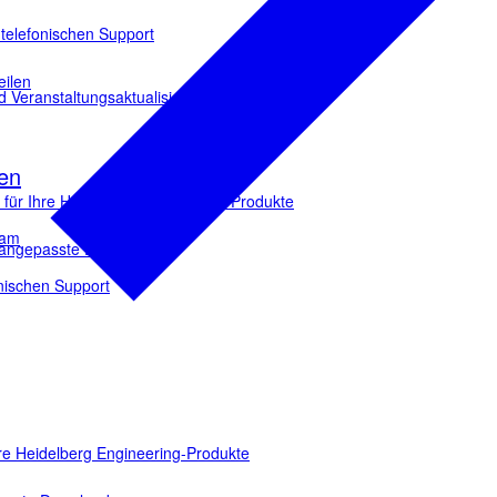
 telefonischen Support
eilen
d Veranstaltungsaktualisierungen.
en
ür Ihre Heidelberg Engineering-Produkte
eam
e angepasste Downloads
onischen Support
e Heidelberg Engineering-Produkte