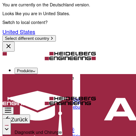
You are currently on the Deutschland version.
Looks like you are in United States.
Switch to local content?
United States
Select different country
Produkte
Diagnostik und Chirurgie
SPECTRALIS®
Multimodale Bildgebungsplattform, optimiert für d
Zurück
ANTERION®
Diagnostik und Chirurgie