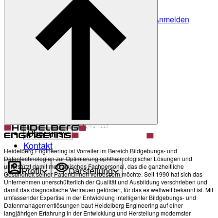
Anmelden
Noch nicht angemeldet?
Profil erstellen
Zurück
Darstellung
Heller Modus
Produkte
Academy
News & Events
Service & Support
Über uns
Kontakt
Heidelberg Engineering ist Vorreiter im Bereich Bildgebungs- und
Datentechnologien zur Optimierung ophthalmologischer Lösungen und
unterstützt damit medizinisches Fachpersonal, das die ganzheitliche
Profil
Darstellung
Gesundheit seiner Patient:innen verbessern möchte. Seit 1990 hat sich das
Unternehmen unerschütterlich der Qualität und Ausbildung verschrieben und
damit das diagnostische Vertrauen gefördert, für das es weltweit bekannt ist. Mit
umfassender Expertise in der Entwicklung intelligenter Bildgebungs- und
Datenmanagementlösungen baut Heidelberg Engineering auf einer
langjährigen Erfahrung in der Entwicklung und Herstellung modernster