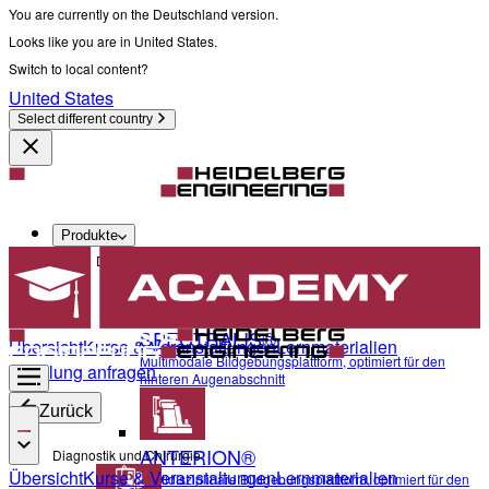
You are currently on the Deutschland version.
Looks like you are in United States.
Switch to local content?
United States
Select different country
Produkte
Diagnostik und Chirurgie
SPECTRALIS®
Übersicht
Kurse & Veranstaltungen
Lernmaterialien
Multimodale Bildgebungsplattform, optimiert für den
Schulung anfragen
hinteren Augenabschnitt
Zurück
ANTERION®
Diagnostik und Chirurgie
Übersicht
Kurse & Veranstaltungen
Lernmaterialien
Multidisziplinäre Bildgebungsplattform, optimiert für den