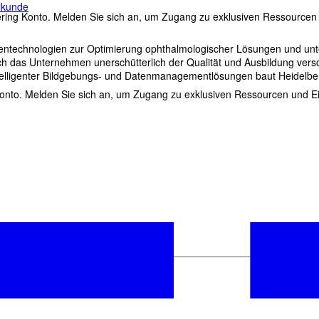
ilkunde
ing Konto. Melden Sie sich an, um Zugang zu exklusiven Ressourcen u
tentechnologien zur Optimierung ophthalmologischer Lösungen und unte
ch das Unternehmen unerschütterlich der Qualität und Ausbildung versc
intelligenter Bildgebungs- und Datenmanagementlösungen baut Heidelber
nto. Melden Sie sich an, um Zugang zu exklusiven Ressourcen und Ein
ren
Newsletter
an!