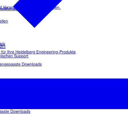
d Veranstaltungsaktualisierungen.
 telefonischen Support
eilen
eam
en
ür Ihre Heidelberg Engineering-Produkte
onischen Support
e angepasste Downloads
e Heidelberg Engineering-Produkte
passte Downloads