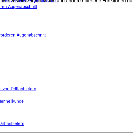
für den vorderen Augenabschnitt
fensters zurechtfinden und andere hilfreiche Funktionen nutze
teren Augenabschnitt
n vorderen Augenabschnitt
 von Drittanbietern
ugenheilkunde
rittanbietern