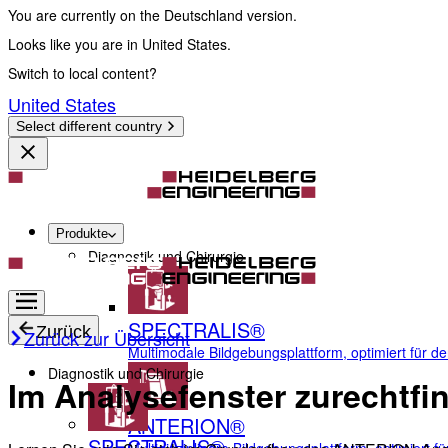
You are currently on the Deutschland version.
Looks like you are in United States.
Switch to local content?
United States
Select different country
Produkte
Diagnostik und Chirurgie
SPECTRALIS®
Zurück
Zurück zur Übersicht
Multimodale Bildgebungsplattform, optimiert für d
Diagnostik und Chirurgie
Im Analysefenster zurechtfi
ANTERION®
SPECTRALIS®