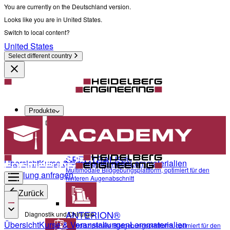
You are currently on the Deutschland version.
Looks like you are in United States.
Switch to local content?
United States
Select different country
Produkte
Diagnostik und Chirurgie
SPECTRALIS®
Übersicht
Kurse & Veranstaltungen
Lernmaterialien
Multimodale Bildgebungsplattform, optimiert für den
Schulung anfragen
hinteren Augenabschnitt
Zurück
ANTERION®
Diagnostik und Chirurgie
Übersicht
Kurse & Veranstaltungen
Lernmaterialien
Multidisziplinäre Bildgebungsplattform, optimiert für den