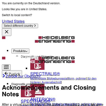
You are currently on the Deutschland version.
Looks like you are in United States.
Switch to local content?
United States
Select different country
Produkte
Diagnostik und Chirurgie
SPECTRALIS®
Zurück
Zurück zur Übersicht
Multimodale Bildgebungsplattform, optimiert für den
hinteren Augenabschnitt
Diagnostik und Chirurgie
Acknowledgements and Closing
Notes
ANTERION®
SPECTRALIS®
Multidisziplinäre Bildgebungsplattform, optimiert für den
After a virtual journey around the globe in the past 2 years, we were
Multimodale Bildgebungsplattform, optimiert für den hinteren