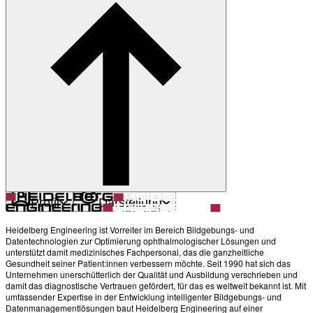
Zurück
Darstellung
Heller Modus
Produkte
Academy
News & Events
Service & Support
Über uns
Kontakt
Profil
Darstellung
Heidelberg Engineering ist Vorreiter im Bereich Bildgebungs- und
Datentechnologien zur Optimierung ophthalmologischer Lösungen und
unterstützt damit medizinisches Fachpersonal, das die ganzheitliche
Gesundheit seiner Patient:innen verbessern möchte. Seit 1990 hat sich das
Unternehmen unerschütterlich der Qualität und Ausbildung verschrieben und
damit das diagnostische Vertrauen gefördert, für das es weltweit bekannt ist. Mit
umfassender Expertise in der Entwicklung intelligenter Bildgebungs- und
Datenmanagementlösungen baut Heidelberg Engineering auf einer