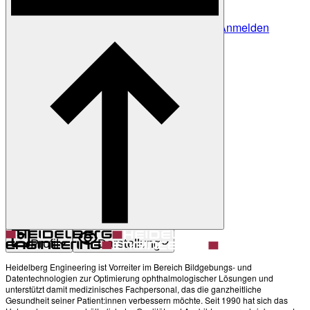
Anmelden
Noch nicht angemeldet?
Profil erstellen
Zurück
Darstellung
Heller Modus
Produkte
Academy
News & Events
Service & Support
Über uns
Kontakt
Profil
Darstellung
Heidelberg Engineering ist Vorreiter im Bereich Bildgebungs- und
Datentechnologien zur Optimierung ophthalmologischer Lösungen und
unterstützt damit medizinisches Fachpersonal, das die ganzheitliche
Gesundheit seiner Patient:innen verbessern möchte. Seit 1990 hat sich das