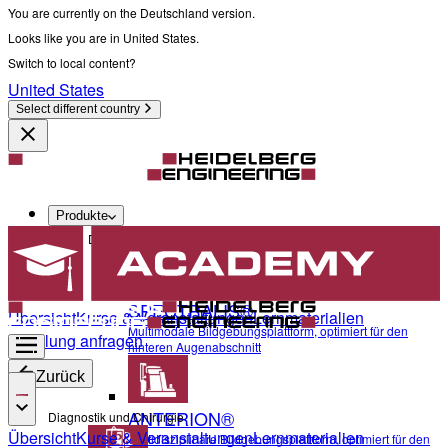
You are currently on the Deutschland version.
Looks like you are in United States.
Switch to local content?
United States
Select different country
Produkte
Diagnostik und Chirurgie
SPECTRALIS®
Übersicht
Kurse & Veranstaltungen
Lernmaterialien
Multimodale Bildgebungsplattform, optimiert für den
Schulung anfragen
hinteren Augenabschnitt
Zurück
ANTERION®
Diagnostik und Chirurgie
Übersicht
Kurse & Veranstaltungen
Lernmaterialien
Multidisziplinäre Bildgebungsplattform, optimiert für den