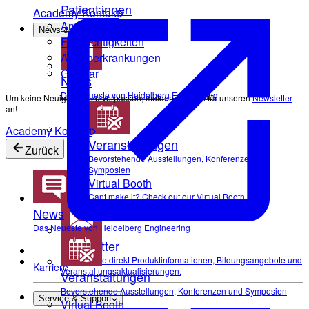
Patient:innen
Academy Kontakt
Anatomie des Auges
News & Events
Fehlsichtigkeiten
Augenerkrankungen
Glossar
News
Das Neueste von Heidelberg Engineering
Um keine Neuigkeiten zu verpassen, melden Sie sich für unseren
Newsletter
an!
Academy Kontakt
Veranstaltungen
Zurück
Bevorstehende Ausstellungen, Konferenzen und
Symposien
Virtual Booth
Cant make it? Check out our Virtual Booth
News
Das Neueste von Heidelberg Engineering
Newsletter
Erhalten Sie direkt Produktinformationen, Bildungsangebote und
Karriere
Veranstaltungsaktualisierungen.
Veranstaltungen
Bevorstehende Ausstellungen, Konferenzen und Symposien
Service & Support
Virtual Booth