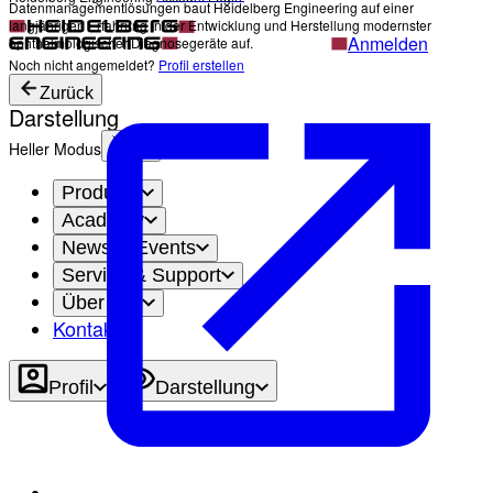
Datenmanagementlösungen baut Heidelberg Engineering auf einer
langjährigen Erfahrung in der Entwicklung und Herstellung modernster
Anmelden
ophthalmologischer Diagnosegeräte auf.
Noch nicht angemeldet?
Profil erstellen
Zurück
Darstellung
Heller Modus
Produkte
Academy
News & Events
Service & Support
Über uns
Kontakt
Profil
Darstellung