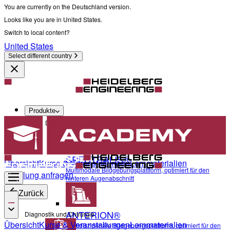
You are currently on the Deutschland version.
Looks like you are in United States.
Switch to local content?
United States
Select different country
Produkte
Diagnostik und Chirurgie
SPECTRALIS®
Übersicht
Kurse & Veranstaltungen
Lernmaterialien
Multimodale Bildgebungsplattform, optimiert für den
Schulung anfragen
hinteren Augenabschnitt
Zurück
ANTERION®
Diagnostik und Chirurgie
Übersicht
Kurse & Veranstaltungen
Lernmaterialien
Multidisziplinäre Bildgebungsplattform, optimiert für den