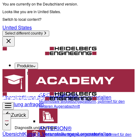
You are currently on the Deutschland version.
Looks like you are in United States.
Switch to local content?
United States
Select different country
Produkte
Diagnostik und Chirurgie
SPECTRALIS®
Übersicht
Kurse & Veranstaltungen
Lernmaterialien
Multimodale Bildgebungsplattform, optimiert für den
Schulung anfragen
hinteren Augenabschnitt
Zurück
ANTERION®
Diagnostik und Chirurgie
Übersicht
Kurse & Veranstaltungen
Lernmaterialien
Multidisziplinäre Bildgebungsplattform, optimiert für den