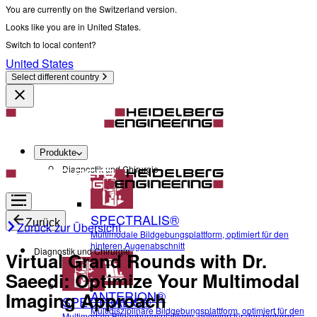
You are currently on the Switzerland version.
Looks like you are in United States.
Switch to local content?
United States
Select different country
Produkte
Diagnostik und Chirurgie
SPECTRALIS®
Zurück
Zurück zur Übersicht
Multimodale Bildgebungsplattform, optimiert für den
hinteren Augenabschnitt
Diagnostik und Chirurgie
Virtual Grand Rounds with Dr.
Saeedi: Optimize Your Multimodal
ANTERION®
Imaging Approach
SPECTRALIS®
Multidisziplinäre Bildgebungsplattform, optimiert für den
Multimodale Bildgebungsplattform, optimiert für den hinteren