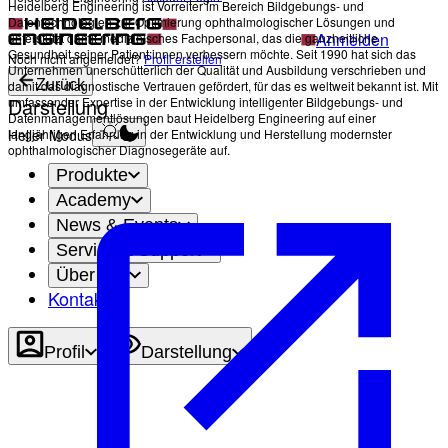
Heidelberg Engineering ist Vorreiter im Bereich Bildgebungs- und
Datentechnologien zur Optimierung ophthalmologischer Lösungen und
Anmelden
unterstützt damit medizinisches Fachpersonal, das die ganzheitliche
Gesundheit seiner Patient:innen verbessern möchte. Seit 1990 hat sich das
Noch nicht angemeldet?
Profil erstellen
Unternehmen unerschütterlich der Qualität und Ausbildung verschrieben und
Zurück
damit das diagnostische Vertrauen gefördert, für das es weltweit bekannt ist. Mit
Darstellung
umfassender Expertise in der Entwicklung intelligenter Bildgebungs- und
Datenmanagementlösungen baut Heidelberg Engineering auf einer
langjährigen Erfahrung in der Entwicklung und Herstellung modernster
Heller Modus
ophthalmologischer Diagnosegeräte auf.
Produkte
Academy
News & Events
Service & Support
Über uns
Kontakt
Profil
Darstellung