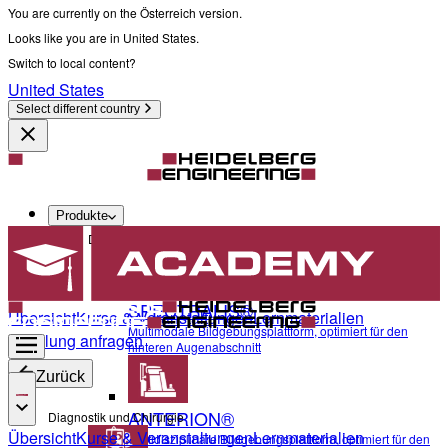
You are currently on the Österreich version.
Looks like you are in United States.
Switch to local content?
United States
Select different country
Produkte
Diagnostik und Chirurgie
SPECTRALIS®
Übersicht
Kurse & Veranstaltungen
Lernmaterialien
Multimodale Bildgebungsplattform, optimiert für den
Schulung anfragen
hinteren Augenabschnitt
Zurück
ANTERION®
Diagnostik und Chirurgie
Übersicht
Kurse & Veranstaltungen
Lernmaterialien
Multidisziplinäre Bildgebungsplattform, optimiert für den