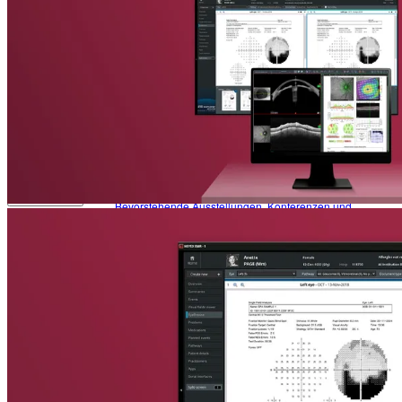
Patient:innen
Academy Kontakt
Anatomie des Auges
News & Events
Fehlsichtigkeiten
Augenerkrankungen
Glossar
News
Das Neueste von Heidelberg Engineering
Um keine Neuigkeiten zu verpassen, melden Sie sich für unseren
Newsletter
an!
Academy Kontakt
Veranstaltungen
Zurück
Bevorstehende Ausstellungen, Konferenzen und
Symposien
Virtual Booth
Cant make it? Check out our Virtual Booth
News
Das Neueste von Heidelberg Engineering
Newsletter
Erhalten Sie direkt Produktinformationen, Bildungsangebote und
Veranstaltungsaktualisierungen.
Veranstaltungen
Bevorstehende Ausstellungen, Konferenzen und Symposien
Service & Support
Virtual Booth