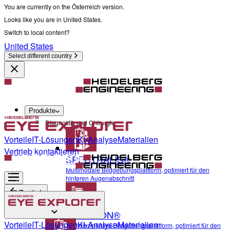
You are currently on the Österreich version.
Looks like you are in United States.
Switch to local content?
United States
Select different country
Produkte
Diagnostik und Chirurgie
Vorteile
IT-Lösungen
KI-Analyse
Materialien
Vertrieb kontaktieren
SPECTRALIS®
Multimodale Bildgebungsplattform, optimiert für den
hinteren Augenabschnitt
Zurück
ANTERION®
Diagnostik und Chirurgie
Vorteile
IT-Lösungen
KI-Analyse
Materialien
Multidisziplinäre Bildgebungsplattform, optimiert für den