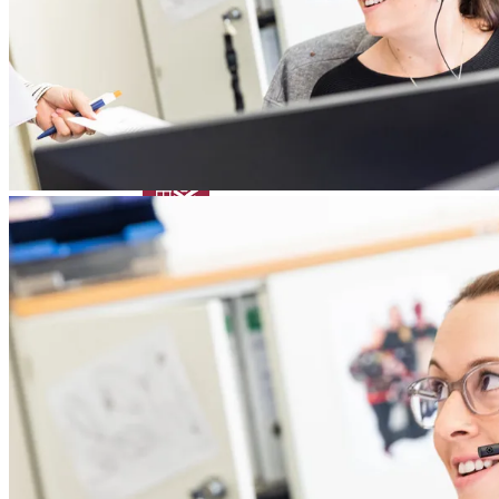
Patient:innen
Academy Kontakt
Anatomie des Auges
News & Events
Fehlsichtigkeiten
Augenerkrankungen
Glossar
News
Das Neueste von Heidelberg Engineering
Um keine Neuigkeiten zu verpassen, melden Sie sich für unseren
Newsletter
an!
Academy Kontakt
Veranstaltungen
Zurück
Bevorstehende Ausstellungen, Konferenzen und
Symposien
Virtual Booth
Cant make it? Check out our Virtual Booth
News
Das Neueste von Heidelberg Engineering
Newsletter
Erhalten Sie direkt Produktinformationen, Bildungsangebote und
Veranstaltungsaktualisierungen.
Veranstaltungen
Bevorstehende Ausstellungen, Konferenzen und Symposien
Service & Support
Virtual Booth