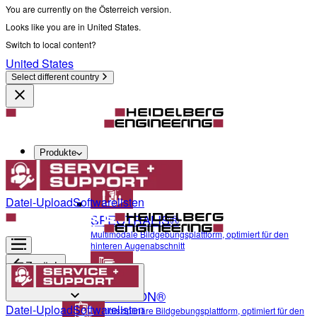
You are currently on the Österreich version.
Looks like you are in United States.
Switch to local content?
United States
Select different country
Produkte
Diagnostik und Chirurgie
Datei-Upload
Softwarelisten
SPECTRALIS®
Multimodale Bildgebungsplattform, optimiert für den
hinteren Augenabschnitt
Zurück
ANTERION®
Diagnostik und Chirurgie
Datei-Upload
Softwarelisten
Multidisziplinäre Bildgebungsplattform, optimiert für den