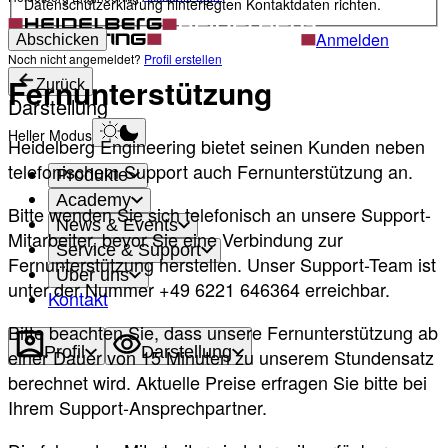
Datenschutzerklärung hinterlegten Kontaktdaten richten.
Anmelden
Abschicken
Noch nicht angemeldet?
Profil erstellen
Fernunterstützung
Zurück
Darstellung
Heller Modus
Heidelberg Engineering bietet seinen Kunden neben
telefonischem Support auch Fernunterstützung an.
Produkte
Academy
Bitte wenden Sie sich telefonisch an unsere Support-
News & Events
Mitarbeiter, bevor Sie eine Verbindung zur
Service & Support
Fernunterstützung herstellen. Unser Support-Team ist
Über uns
unter der Nummer +49 6221 646364 erreichbar.
Kontakt
Bitte beachten Sie, dass unsere Fernunterstützung ab
Profil
Darstellung
einer Dauer von 15 Minuten zu unserem Stundensatz
berechnet wird. Aktuelle Preise erfragen Sie bitte bei
Ihrem Support-Ansprechpartner.