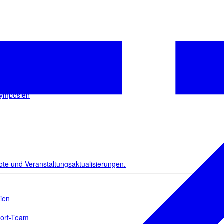
sletter
an!
Symposien
ote und Veranstaltungsaktualisierungen.
ien
port-Team