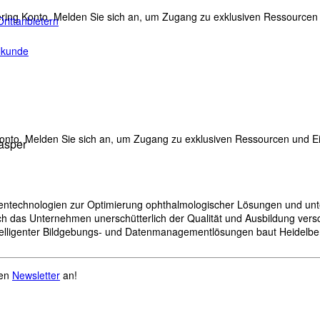
ing Konto. Melden Sie sich an, um Zugang zu exklusiven Ressourcen u
rittanbietern
ilkunde
nto. Melden Sie sich an, um Zugang zu exklusiven Ressourcen und Ein
asper
tentechnologien zur Optimierung ophthalmologischer Lösungen und unte
ch das Unternehmen unerschütterlich der Qualität und Ausbildung versc
intelligenter Bildgebungs- und Datenmanagementlösungen baut Heidelber
ren
Newsletter
an!