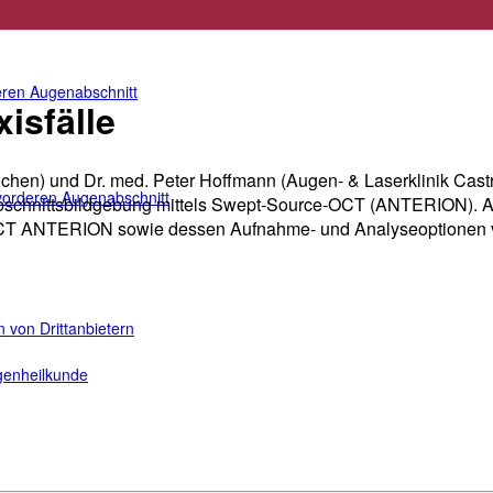
für den vorderen Augenabschnitt
teren Augenabschnitt
isfälle
en) und Dr. med. Peter Hoffmann (Augen- & Laserklinik Castr
n vorderen Augenabschnitt
abschnittsbildgebung mittels Swept-Source-OCT (ANTERION). An
s-OCT ANTERION sowie dessen Aufnahme- und Analyseoptionen v
 von Drittanbietern
ugenheilkunde