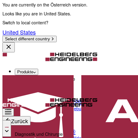
You are currently on the Österreich version.
Looks like you are in United States.
Switch to local content?
United States
Select different country
Produkte
Diagnostik und Chirurgie
SPECTRALIS®
Multimodale Bildgebungsplattform, optimiert für d
Zurück
ANTERION®
Diagnostik und Chirurgie