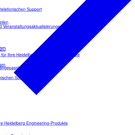
 telefonischen Support
eilen
d Veranstaltungsaktualisierungen.
en
ür Ihre Heidelberg Engineering-Produkte
eam
e angepasste Downloads
onischen Support
e Heidelberg Engineering-Produkte