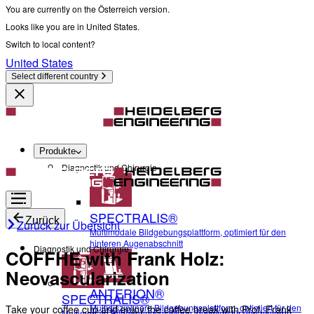
You are currently on the Österreich version.
Looks like you are in United States.
Switch to local content?
United States
Select different country
Produkte
Diagnostik und Chirurgie
SPECTRALIS®
Zurück
Zurück zur Übersicht
Multimodale Bildgebungsplattform, optimiert für den
hinteren Augenabschnitt
Diagnostik und Chirurgie
COFFHE with Frank Holz:
Neovascularization
ANTERION®
SPECTRALIS®
Multidisziplinäre Bildgebungsplattform, optimiert für den
Take your coffee cup and enjoy the coffee break with Prof. Frank
Multimodale Bildgebungsplattform, optimiert für den hinteren