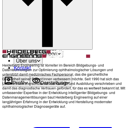
Zurück
Darstellung
Heller Modus
Produkte
Academy
News & Events
Service & Support
Über uns
Heidelberg Engineering ist Vorreiter im Bereich Bildgebungs- und
Kontakt
Datentechnologien zur Optimierung ophthalmologischer Lösungen und
unterstützt damit medizinisches Fachpersonal, das die ganzheitliche
Gesundheit seiner Patient:innen verbessern möchte. Seit 1990 hat sich das
Profil
Darstellung
Unternehmen unerschütterlich der Qualität und Ausbildung verschrieben und
damit das diagnostische Vertrauen gefördert, für das es weltweit bekannt ist. Mit
umfassender Expertise in der Entwicklung intelligenter Bildgebungs- und
Datenmanagementlösungen baut Heidelberg Engineering auf einer
langjährigen Erfahrung in der Entwicklung und Herstellung modernster
ophthalmologischer Diagnosegeräte auf.