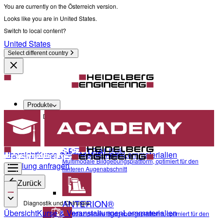
You are currently on the Österreich version.
Looks like you are in United States.
Switch to local content?
United States
Select different country
Produkte
Diagnostik und Chirurgie
SPECTRALIS®
Übersicht
Kurse & Veranstaltungen
Lernmaterialien
Multimodale Bildgebungsplattform, optimiert für den
Schulung anfragen
hinteren Augenabschnitt
Zurück
ANTERION®
Diagnostik und Chirurgie
Übersicht
Kurse & Veranstaltungen
Lernmaterialien
Multidisziplinäre Bildgebungsplattform, optimiert für den