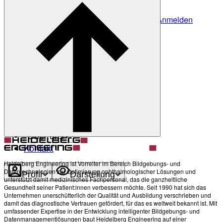
Anmelden
Noch nicht angemeldet?
Profil erstellen
Zurück
Darstellung
Heller Modus
Produkte
Academy
News & Events
Service & Support
Über uns
Kontakt
Heidelberg Engineering ist Vorreiter im Bereich Bildgebungs- und
Datentechnologien zur Optimierung ophthalmologischer Lösungen und
Profil
Darstellung
unterstützt damit medizinisches Fachpersonal, das die ganzheitliche
Gesundheit seiner Patient:innen verbessern möchte. Seit 1990 hat sich das
Unternehmen unerschütterlich der Qualität und Ausbildung verschrieben und
damit das diagnostische Vertrauen gefördert, für das es weltweit bekannt ist. Mit
umfassender Expertise in der Entwicklung intelligenter Bildgebungs- und
Datenmanagementlösungen baut Heidelberg Engineering auf einer