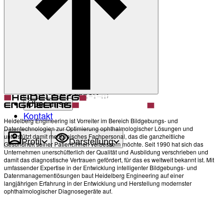
Zurück
Darstellung
Heller Modus
Produkte
Academy
News & Events
Service & Support
Über uns
Kontakt
Heidelberg Engineering ist Vorreiter im Bereich Bildgebungs- und
Datentechnologien zur Optimierung ophthalmologischer Lösungen und
unterstützt damit medizinisches Fachpersonal, das die ganzheitliche
Profil
Darstellung
Gesundheit seiner Patient:innen verbessern möchte. Seit 1990 hat sich das
Unternehmen unerschütterlich der Qualität und Ausbildung verschrieben und
damit das diagnostische Vertrauen gefördert, für das es weltweit bekannt ist. Mit
umfassender Expertise in der Entwicklung intelligenter Bildgebungs- und
Datenmanagementlösungen baut Heidelberg Engineering auf einer
langjährigen Erfahrung in der Entwicklung und Herstellung modernster
ophthalmologischer Diagnosegeräte auf.