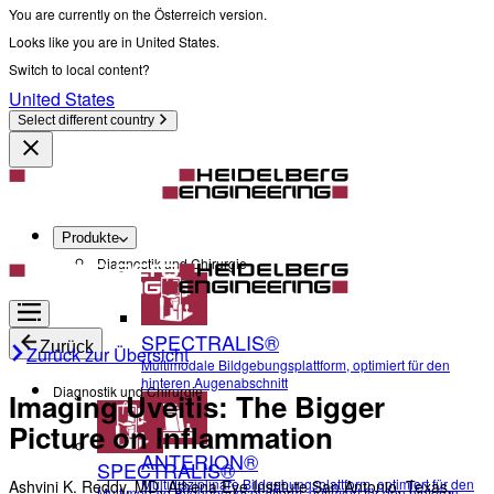
You are currently on the Österreich version.
Looks like you are in United States.
Switch to local content?
United States
Select different country
Produkte
Diagnostik und Chirurgie
SPECTRALIS®
Zurück
Zurück zur Übersicht
Multimodale Bildgebungsplattform, optimiert für den
hinteren Augenabschnitt
Diagnostik und Chirurgie
Imaging Uveitis: The Bigger
Picture on Inflammation
ANTERION®
SPECTRALIS®
Multidisziplinäre Bildgebungsplattform, optimiert für den
Ashvini K. Reddy, MD, Athena Eye Institute San Antonio, Texas,
Multimodale Bildgebungsplattform, optimiert für den hinteren