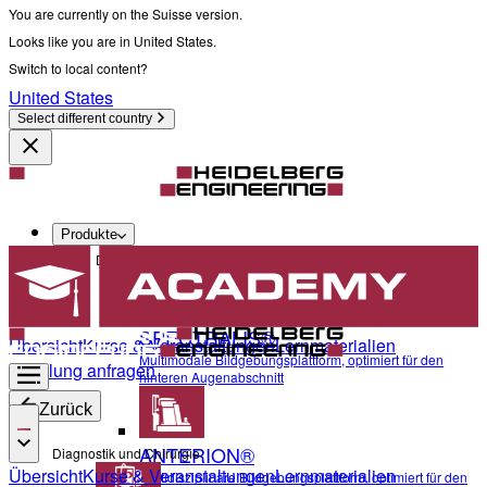
You are currently on the Suisse version.
Looks like you are in United States.
Switch to local content?
United States
Select different country
Produkte
Diagnostik und Chirurgie
SPECTRALIS®
Übersicht
Kurse & Veranstaltungen
Lernmaterialien
Multimodale Bildgebungsplattform, optimiert für den
Schulung anfragen
hinteren Augenabschnitt
Zurück
ANTERION®
Diagnostik und Chirurgie
Übersicht
Kurse & Veranstaltungen
Lernmaterialien
Multidisziplinäre Bildgebungsplattform, optimiert für den