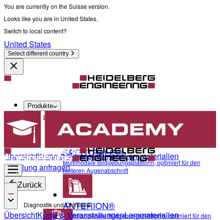
You are currently on the Suisse version.
Looks like you are in United States.
Switch to local content?
United States
Select different country
Produkte
Diagnostik und Chirurgie
SPECTRALIS®
Übersicht
Kurse & Veranstaltungen
Lernmaterialien
Multimodale Bildgebungsplattform, optimiert für den
Schulung anfragen
hinteren Augenabschnitt
Zurück
ANTERION®
Diagnostik und Chirurgie
Übersicht
Kurse & Veranstaltungen
Lernmaterialien
Multidisziplinäre Bildgebungsplattform, optimiert für den