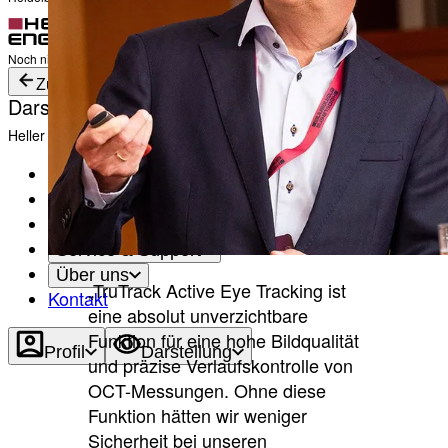
Anmelden
Noch nicht angemeldet?
Profil erstellen
Zurück
Darstellung
Heller Modus
Produkte
Academy
News & Events
Service & Support
Über uns
„TruTrack Active Eye Tracking ist
Kontakt
eine absolut unverzichtbare
Funktion für eine hohe Bildqualität
Profil
Darstellung
und präzise Verlaufskontrolle von
OCT-Messungen. Ohne diese
Funktion hätten wir weniger
Sicherheit bei unseren