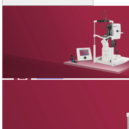
Patient:innen
Academy Kontakt
Anatomie des Auges
News & Events
Fehlsichtigkeiten
Augenerkrankungen
Glossar
News
Das Neueste von Heidelberg Engineering
Um keine Neuigkeiten zu verpassen, melden Sie sich für unseren
Newsletter
an!
Academy Kontakt
Veranstaltungen
Zurück
Bevorstehende Ausstellungen, Konferenzen und
Symposien
Virtual Booth
Cant make it? Check out our Virtual Booth
News
Das Neueste von Heidelberg Engineering
Newsletter
Erhalten Sie direkt Produktinformationen, Bildungsangebote und
Veranstaltungsaktualisierungen.
Veranstaltungen
Bevorstehende Ausstellungen, Konferenzen und Symposien
Service & Support
Virtual Booth