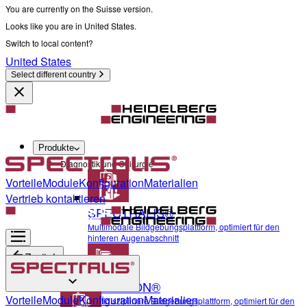
You are currently on the Suisse version.
Looks like you are in United States.
Switch to local content?
United States
Select different country
Produkte
Diagnostik und Chirurgie
Vorteile
Module
Konfiguration
Materialien
Vertrieb kontaktieren
SPECTRALIS®
Multimodale Bildgebungsplattform, optimiert für den
hinteren Augenabschnitt
Zurück
ANTERION®
Diagnostik und Chirurgie
Vorteile
Module
Konfiguration
Materialien
Multidisziplinäre Bildgebungsplattform, optimiert für den