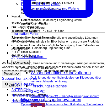
Produktlebenszyklus
Technischer Support:
+49 6221 646364
Informationen zu Geräteservice und Wartung
Adresse:
Max-Jarecki-Strasse 8
69115 Heidelberg
Kontakt
Lieferadresse:
Heidelberg Engineering GmbH
Telefon:
+49 6221 6463 0
Robert-Koch-Strasse 1
Fax:
+49 6221 646362
69115 Heidelberg
Technischer Support:
+49 6221 646364
Information Portal
Adresse:
Max-Jarecki-Strasse 8
Wir sind hoch motiviert, Ihnen schnelle und zuverlässige Lösungen
69115 Heidelberg
anzubieten, wobei wir stets im Blick behalten, dass unsere Produkte
dazu dienen, Ihnen die bestmögliche Versorgung Ihrer Patienten zu
Lieferadresse:
Heidelberg Engineering GmbH
ermöglichen.
Robert-Koch-Strasse 1
69115 Heidelberg
Support kontaktieren
Über uns
Wir sind hoch motiviert, Ihnen schnelle und zuverlässige Lösungen anzubieten,
wobei wir stets im Blick behalten, dass unsere Produkte dazu dienen, Ihnen die
Wissenschaftliche Beiträge
bestmögliche Versorgung Ihrer Patienten zu ermöglichen.
Wissenschaftliche Innovationen
Produkte
Optimierung der ophthalmologischen Bildgebung über
Support kontaktieren
mehrere Jahrzehnte hinweg
SPECTRALIS®
Zurück
Forschungszeitachse
ANTERION®
GMOPC
Wissenschaftliche Beiträge
Heidelberg Eye Explorer
Glaukom-Myopie-OCT-Phänotypisierungskonsortium
Wissenschaftliche Innovationen
Heidelberg OPERA
Unternehmensinformationen
Optimierung der ophthalmologischen Bildgebung über mehrere