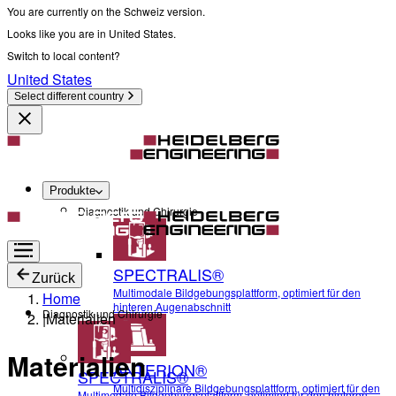
You are currently on the Schweiz version.
Looks like you are in United States.
Switch to local content?
United States
Select different country
Produkte
Diagnostik und Chirurgie
SPECTRALIS®
Zurück
Multimodale Bildgebungsplattform, optimiert für den
Home
hinteren Augenabschnitt
Diagnostik und Chirurgie
|
Materialien
Materialien
ANTERION®
SPECTRALIS®
Multidisziplinäre Bildgebungsplattform, optimiert für den
Multimodale Bildgebungsplattform, optimiert für den hinteren