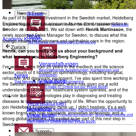
Academy Kontakt
Augenerkrankungen
Glossar
News & Events
As part of its strategic investment in the Swedish market, Heidelberg
Engineering is proud to announce its new direct representation in
Um keine Neuigkeiten zu verpassen, melden Sie sich für unseren
Newsletter
Sweden as of July 2025. We sat down with
Henrik Martinsson
, the
an!
News
newly appointed Sales Manager for Sweden, to discuss what this
Academy Kontakt
change means for customers and ophthalmic care in the region.
Das Neueste von Heidelberg Engineering
Zurück
Henrik, can you briefly tell us about your background and
what brought you to Heidelberg Engineering?
Veranstaltungen
I’ve worked more than 20 years in the medtech and life science
Bevorstehende Ausstellungen, Konferenzen und
sector, much of it focused on ophthalmology, including surgical,
News
Symposien
refractive, and diagnostic equipment. I’ve also spent time working in
Virtual Booth
Das Neueste von Heidelberg Engineering
the Swedish public health sector, which has given me a solid
Cant make it? Check out our Virtual Booth
understanding of how our healthcare system operates, and of the
vital role that new technologies play in diagnosing and treating
diseases to improve patients’ quality of life. When the opportunity to
Veranstaltungen
join Heidelberg Engineering came up, I didn’t hesitate. It’s a well-
Newsletter
Bevorstehende Ausstellungen, Konferenzen und Symposien
known brand with high standards, innovative technology, and a
Erhalten Sie direkt Produktinformationen, Bildungsangebote und
Virtual Booth
strong global presence. I’m excited to be part of this next step in
Veranstaltungsaktualisierungen.
Cant make it? Check out our Virtual Booth
Sweden.
Service & Support