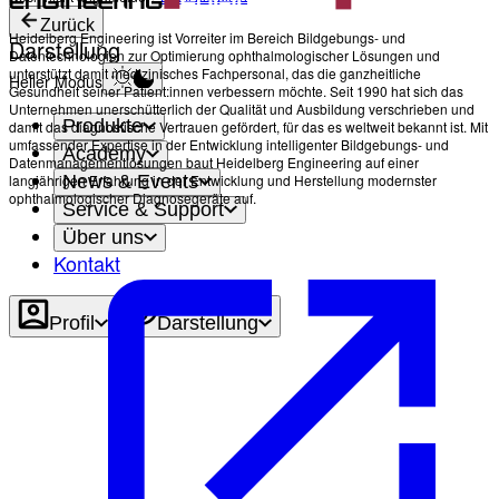
Zurück
Heidelberg Engineering ist Vorreiter im Bereich Bildgebungs- und
Darstellung
Datentechnologien zur Optimierung ophthalmologischer Lösungen und
unterstützt damit medizinisches Fachpersonal, das die ganzheitliche
Heller Modus
Gesundheit seiner Patient:innen verbessern möchte. Seit 1990 hat sich das
Unternehmen unerschütterlich der Qualität und Ausbildung verschrieben und
Produkte
damit das diagnostische Vertrauen gefördert, für das es weltweit bekannt ist. Mit
umfassender Expertise in der Entwicklung intelligenter Bildgebungs- und
Academy
Datenmanagementlösungen baut Heidelberg Engineering auf einer
News & Events
langjährigen Erfahrung in der Entwicklung und Herstellung modernster
ophthalmologischer Diagnosegeräte auf.
Service & Support
Über uns
Kontakt
Profil
Darstellung