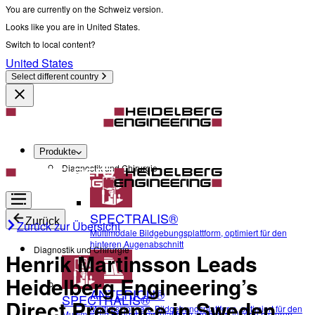
You are currently on the Schweiz version.
Looks like you are in United States.
Switch to local content?
United States
Select different country
Produkte
Diagnostik und Chirurgie
SPECTRALIS®
Zurück
Zurück zur Übersicht
Multimodale Bildgebungsplattform, optimiert für den
hinteren Augenabschnitt
Diagnostik und Chirurgie
Henrik Martinsson Leads
Heidelberg Engineering’s
ANTERION®
SPECTRALIS®
Direct Presence in Sweden
Multidisziplinäre Bildgebungsplattform, optimiert für den
Multimodale Bildgebungsplattform, optimiert für den hinteren