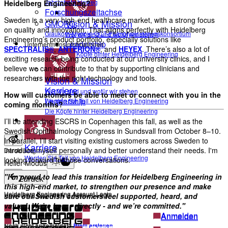
Jahrzehnte hinweg
Heidelberg Engineering?
Forschungszeitachse
Sweden is a very high-end healthcare market, with a strong focus
Vision & Mission
GMOPC
on quality and innovation. That aligns perfectly with Heidelberg
Glaukom-Myopie-OCT-Phänotypisierungskonsortium
Wer wir sind und wofür wir stehen
Engineering’s product portfolio, especially solutions like
Leadership
Unternehmensinformationen
SPECTRALIS®
,
ANTERION®
, and
HEYEX
. There’s also a lot of
Die Köpfe hinter Heidelberg Engineering
exciting research being conducted at our university clinics, and I
believe we can contribute to that by supporting clinicians and
researchers with the right technology and tools.
Vision & Mission
Karriere
Wer wir sind und wofür wir stehen
How will customers be able to meet or connect with you in the
Leadership
Werden Sie Teil von Heidelberg Engineering
coming months?
Die Köpfe hinter Heidelberg Engineering
Kontakt
I’ll be attending ESCRS in Copenhagen this fall, as well as the
Swedish Ophthalmology Congress in Sundsvall from October 8–10.
In parallel, I’ll start visiting existing customers across Sweden to
Karriere
introduce myself personally and better understand their needs. I'm
Darstellung
Werden Sie Teil von Heidelberg Engineering
looking forward to those conversations.
Heller Modus
"I’m proud to lead this transition for Heidelberg Engineering in
Zurück
this high-end market, to strengthen our presence and make
Heidelberg Engineering Account Login
Heidelberg Engineering Account Login
sure our Swedish customers feel supported, heard, and
valued. We’re here - directly - and we’re committed."
Anmelden
Anmelden
Noch nicht angemeldet?
Profil erstellen
Noch nicht angemeldet?
Profil erstellen