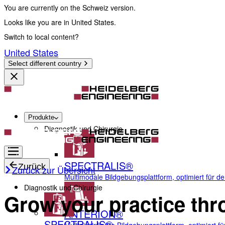
You are currently on the Schweiz version.
Looks like you are in United States.
Switch to local content?
United States
Select different country
Produkte
Diagnostik und Chirurgie
SPECTRALIS®
Zurück
Zurück zur Übersicht
Multimodale Bildgebungsplattform, optimiert für d
Diagnostik und Chirurgie
Grow your practice thr
ANTERION®
SPECTRALIS®