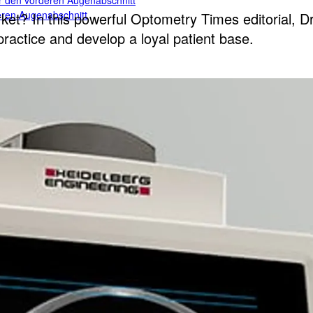
für den vorderen Augenabschnitt
teren Augenabschnitt
et? In this powerful Optometry Times editorial, Dr
practice and develop a loyal patient base.
n vorderen Augenabschnitt
 von Drittanbietern
ugenheilkunde
rittanbietern