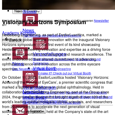
Academy Kontakt
Augenerkrankungen
Glossar
News & Events
Visionary Horizons Symposium
Um keine Neuigkeiten zu verpassen, melden Sie sich für unseren
Newsletter
an!
News
Academy Kontakt
Heidelberg Engineering, as part of EssilorLuxottica, marked a
Das Neueste von Heidelberg Engineering
milestone in global eyecare innovation with the inaugural Visionary
Zurück
Horizons symposium — the first event of its kind showcasing
Heidelberg’s pioneering innovation and expertise as a driving force
Veranstaltungen
within EssilorLuxottica’s technological and research excellence. The
event underscored their shared commitment to advancing
Bevorstehende Ausstellungen, Konferenzen und
News
Symposien
ophthalmic science and innovation across the entire eyecare
Virtual Booth
spectrum.
Das Neueste von Heidelberg Engineering
Cant make it? Check out our Virtual Booth
On October 11, 2025, EssilorLuxottica hosted ‘Visionary Horizons:
Advancing the Future of EyeCare’, a premier scientific congress that
Veranstaltungen
marked a significant milestone in global ophthalmology. Held in
Newsletter
collaboration with Heidelberg Engineering, part of the Group since
Bevorstehende Ausstellungen, Konferenzen und Symposien
2024, the groundbreaking event brought together over 100 of the
Erhalten Sie direkt Produktinformationen, Bildungsangebote und
Virtual Booth
Veranstaltungsaktualisierungen.
world’s leading ophthalmologists, clinical scientists, and researchers
Cant make it? Check out our Virtual Booth
from 20 countries to accelerate the next generation of visual
solutions. The symposium, held at the Company’s state-of-the-art
Service & Support