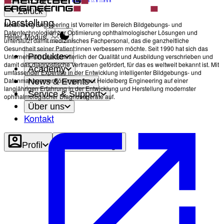
Zurück
Darstellung
Heidelberg Engineering ist Vorreiter im Bereich Bildgebungs- und
Datentechnologien zur Optimierung ophthalmologischer Lösungen und
Heller Modus
unterstützt damit medizinisches Fachpersonal, das die ganzheitliche
Gesundheit seiner Patient:innen verbessern möchte. Seit 1990 hat sich das
Produkte
Unternehmen unerschütterlich der Qualität und Ausbildung verschrieben und
damit das diagnostische Vertrauen gefördert, für das es weltweit bekannt ist. Mit
Academy
umfassender Expertise in der Entwicklung intelligenter Bildgebungs- und
Datenmanagementlösungen baut Heidelberg Engineering auf einer
News & Events
langjährigen Erfahrung in der Entwicklung und Herstellung modernster
Service & Support
ophthalmologischer Diagnosegeräte auf.
Über uns
Kontakt
Profil
Darstellung