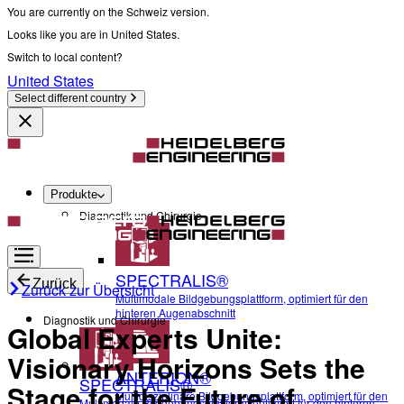
You are currently on the Schweiz version.
Looks like you are in United States.
Switch to local content?
United States
Select different country
Produkte
Diagnostik und Chirurgie
SPECTRALIS®
Zurück
Zurück zur Übersicht
Multimodale Bildgebungsplattform, optimiert für den
hinteren Augenabschnitt
Diagnostik und Chirurgie
Global Experts Unite:
Visionary Horizons Sets the
ANTERION®
SPECTRALIS®
Stage for the Future of
Multidisziplinäre Bildgebungsplattform, optimiert für den
Multimodale Bildgebungsplattform, optimiert für den hinteren