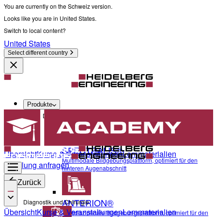
You are currently on the Schweiz version.
Looks like you are in United States.
Switch to local content?
United States
Select different country
Produkte
Diagnostik und Chirurgie
SPECTRALIS®
Übersicht
Kurse & Veranstaltungen
Lernmaterialien
Multimodale Bildgebungsplattform, optimiert für den
Schulung anfragen
hinteren Augenabschnitt
Zurück
ANTERION®
Diagnostik und Chirurgie
Übersicht
Kurse & Veranstaltungen
Lernmaterialien
Multidisziplinäre Bildgebungsplattform, optimiert für den