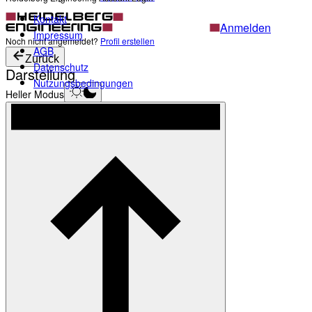
Kontakt
Anmelden
Impressum
Noch nicht angemeldet?
Profil erstellen
AGB
Zurück
Datenschutz
Darstellung
Nutzungsbedingungen
Heller Modus
Produkte
Academy
News & Events
Service & Support
Über uns
Kontakt
Profil
Darstellung