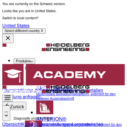
You are currently on the Schweiz version.
Looks like you are in United States.
Switch to local content?
United States
Select different country
Produkte
Diagnostik und Chirurgie
SPECTRALIS®
Übersicht
Kurse & Veranstaltungen
Lernmaterialien
Multimodale Bildgebungsplattform, optimiert für den
Schulung anfragen
hinteren Augenabschnitt
Zurück
ANTERION®
Diagnostik und Chirurgie
Übersicht
Kurse & Veranstaltungen
Lernmaterialien
Multidisziplinäre Bildgebungsplattform, optimiert für den