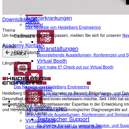
Anatomie des Auges
Fehlsichtigkeiten
Augenerkrankungen
Download PDF
News
Glossar
Das Neueste von Heidelberg Engineering
Thema
Um keine Neuigkeiten zu verpassen, melden Sie sich für unseren
New
Cataract & IOL
Academy Kontakt
Format
Veranstaltungen
PDF Tutorial
Zurück
Bevorstehende Ausstellungen, Konferenzen und 
Virtual Booth
Länge / Dauer
Cant make it? Check out our Virtual Booth
2 pages
News
Das Neueste von Heidelberg Engineering
Newsletter
Heidelberg Engineering ist Vorreiter im Bereich Bildgebungs- und Da
Erhalten Sie direkt Produktinformationen, Bildungsangeb
Gesundheit seiner Patient:innen verbessern möchte. Seit 1990 hat si
weltweit bekannt ist. Mit umfassender Expertise in der Entwicklung 
Veranstaltungen
Service & Support
und Herstellung modernster ophthalmologischer Diagnosegeräte auf.
Help Center
Bevorstehende Ausstellungen, Konferenzen und Sympos
Technischer Support
Virtual Booth
Ihr direkter Kontakt zu unserem Service- und Sup
Cant make it? Check out our Virtual Booth