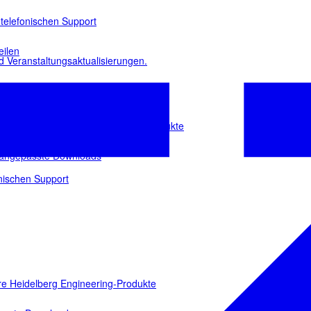
 telefonischen Support
eilen
d Veranstaltungsaktualisierungen.
en
ür Ihre Heidelberg Engineering-Produkte
eam
e angepasste Downloads
onischen Support
e Heidelberg Engineering-Produkte