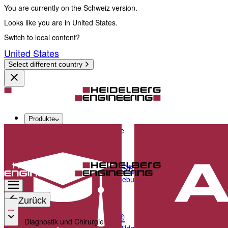
You are currently on the Schweiz version.
Looks like you are in United States.
Switch to local content?
United States
Select different country
Produkte
Diagnostik und Chirurgie
SPECTRALIS®
Multimodale Bildgebungsplattform, optimiert für d
Zurück
ANTERION®
Diagnostik und Chirurgie