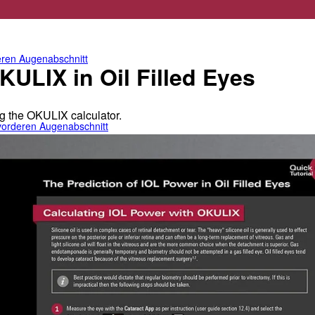
für den vorderen Augenabschnitt
teren Augenabschnitt
KULIX in Oil Filled Eyes
g the OKULIX calculator.
n vorderen Augenabschnitt
 von Drittanbietern
ugenheilkunde