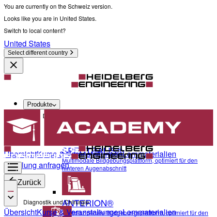
You are currently on the Schweiz version.
Looks like you are in United States.
Switch to local content?
United States
Select different country
Produkte
Diagnostik und Chirurgie
SPECTRALIS®
Übersicht
Kurse & Veranstaltungen
Lernmaterialien
Multimodale Bildgebungsplattform, optimiert für den
Schulung anfragen
hinteren Augenabschnitt
Zurück
ANTERION®
Diagnostik und Chirurgie
Übersicht
Kurse & Veranstaltungen
Lernmaterialien
Multidisziplinäre Bildgebungsplattform, optimiert für den