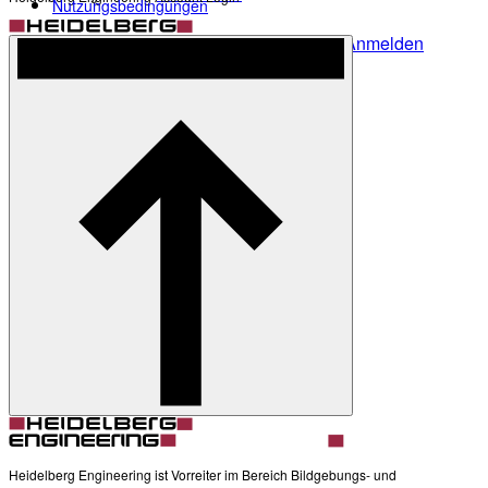
Nutzungsbedingungen
Anmelden
Noch nicht angemeldet?
Profil erstellen
Zurück
Darstellung
Heller Modus
Produkte
Academy
News & Events
Service & Support
Über uns
Kontakt
Profil
Darstellung
Heidelberg Engineering ist Vorreiter im Bereich Bildgebungs- und