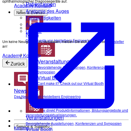
ophthalmologischer Diagnosegeräte auf.
Patient:innen
Academy Kontakt
Anatomie des Auges
News & Events
Fehlsichtigkeiten
Augenerkrankungen
Glossar
News
Das Neueste von Heidelberg Engineering
Um keine Neuigkeiten zu verpassen, melden Sie sich für unseren
Newsletter
an!
Academy Kontakt
Veranstaltungen
Zurück
Bevorstehende Ausstellungen, Konferenzen und
Symposien
Virtual Booth
Cant make it? Check out our Virtual Booth
News
Das Neueste von Heidelberg Engineering
Newsletter
Erhalten Sie direkt Produktinformationen, Bildungsangebote und
Veranstaltungsaktualisierungen.
Veranstaltungen
Bevorstehende Ausstellungen, Konferenzen und Symposien
Service & Support
Karriere
Virtual Booth